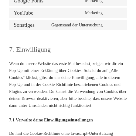
Google Fonts
Marketing
Consent
service
to
complianz
YouTube
Marketing
Consent
service
to
google-
Sonstiges
Gegenstand der Untersuchung
Consent
service
fonts
to
youtube
service
7. Einwilligung
sonstiges
Wenn du unsere Website das erste Mal besuchst, zeigen wir dir ein
Pop-Up mit einer Erklärung über Cookies. Sobald du auf „Alle
Cookies“ klickst, gibst du uns deine Einwilligung, alle in diesem
Pop-Up und in der Cookie-Richtlinie beschriebenen Cookies und
Plugins zu verwenden. Du kannst die Verwendung von Cookies über
deinen Browser deaktivieren, aber bitte beachte, dass unsere Website
dann unter Umständen nicht richtig funktioniert.
7.1 Verwalte deine Einwilligungseinstellungen
Du hast die Cookie-Richtlinie ohne Javascript-Unterstützung