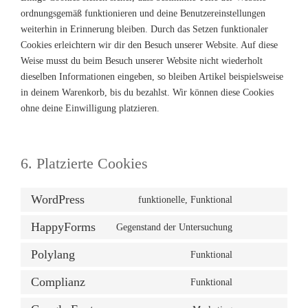
ordnungsgemäß funktionieren und deine Benutzereinstellungen
weiterhin in Erinnerung bleiben. Durch das Setzen funktionaler
Cookies erleichtern wir dir den Besuch unserer Website. Auf diese
Weise musst du beim Besuch unserer Website nicht wiederholt
dieselben Informationen eingeben, so bleiben Artikel beispielsweise
in deinem Warenkorb, bis du bezahlst. Wir können diese Cookies
ohne deine Einwilligung platzieren.
6. Platzierte Cookies
WordPress
funktionelle, Funktional
Consent
to
HappyForms
Gegenstand der Untersuchung
Consent
service
to
wordpress
Polylang
Funktional
Consent
service
to
happyforms
Complianz
Funktional
Consent
service
to
polylang